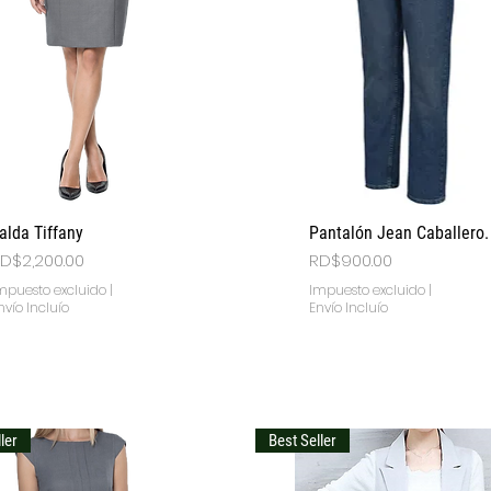
Vista rápida
Vista rápida
alda Tiffany
Pantalón Jean Caballero.
recio
Precio
D$2,200.00
RD$900.00
mpuesto excluido
|
Impuesto excluido
|
nvío Incluío
Envío Incluío
ler
Best Seller