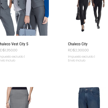
Vista rápida
Vista rápida
haleco Vest City S
Chaleco City
recio
Precio
D$1,350.00
RD$2,300.00
mpuesto excluido
|
Impuesto excluido
|
nvío Incluío
Envío Incluío