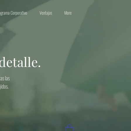
ograma Corporativo
Ventajas
More
etalle.
as las
idos.