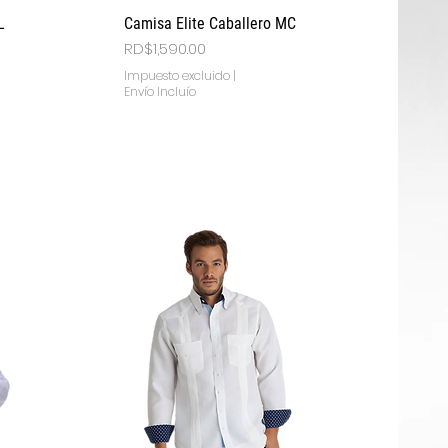
Vista rápida
L
Camisa Elite Caballero MC
Precio
RD$1,590.00
Impuesto excluido
|
Envío Incluío