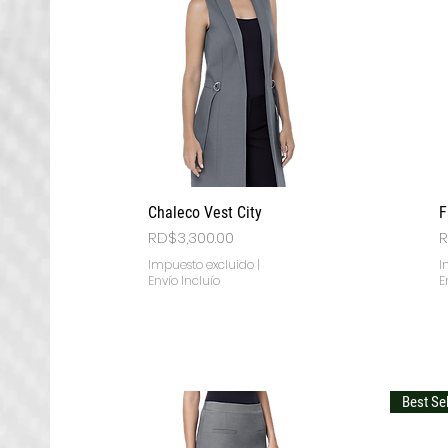
Vista rápida
Chaleco Vest City
F
Precio
P
RD$3,300.00
R
Impuesto excluido
|
I
Envío Incluío
E
Best Sel