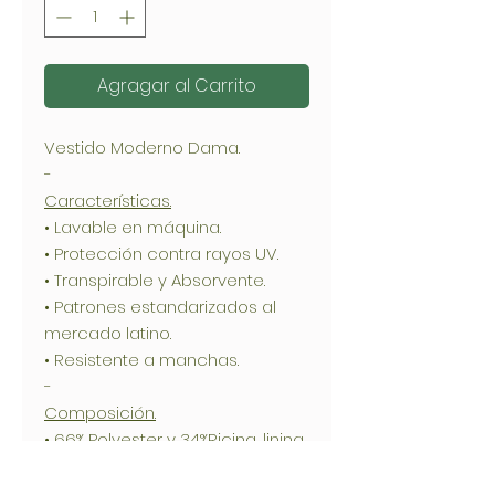
Agragar al Carrito
Vestido Moderno Dama.
-
Características.
• Lavable en máquina.
• Protección contra rayos UV.
• Transpirable y Absorvente.
• Patrones estandarizados al
mercado latino.
• Resistente a manchas.
-
Composición.
• 66% Polyester y 34%Ricina, lining
100% polyester (Casimir).