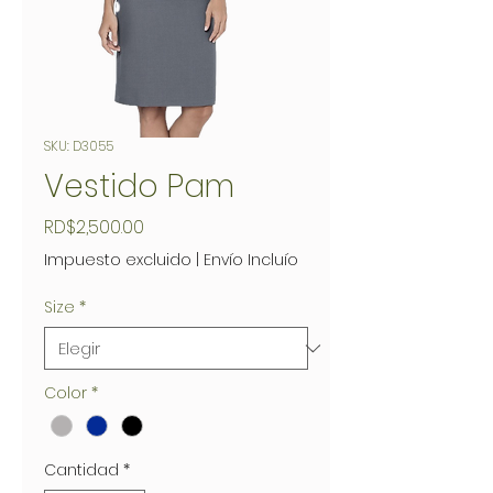
SKU: D3055
Vestido Pam
Precio
RD$2,500.00
Impuesto excluido
|
Envío Incluío
Size
*
Color
*
Cantidad
*