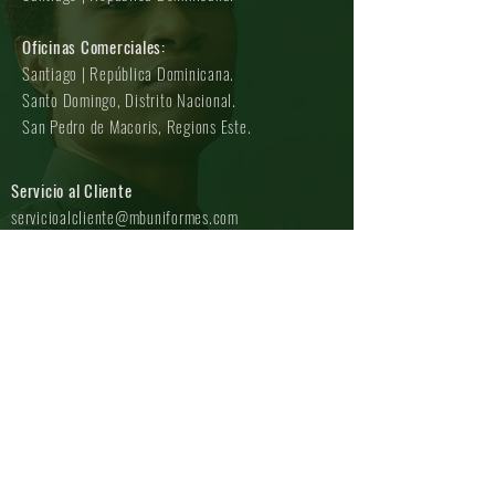
Oficinas Comerciales:
Santiago | República Dominicana.
Santo Domingo, Distrito Nacional.
San Pedro de Macoris, Regions Este.
Servicio al Cliente
servicioalcliente@mbuniformes.com
Ofinicinas Principales:
T:
809-246-1865
|
829-762-0390
Oficinas Comerciales:
T:
809-
246-4505
|
829-762-0390
Whatsapp Corporativo:
T:
T:
809-246-1865
(
Texto y Llamadas
)