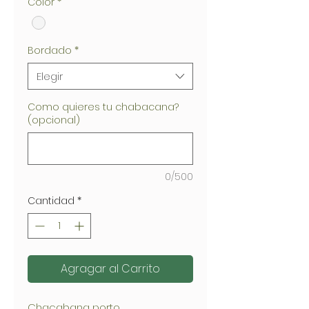
Color
*
Bordado
*
Elegir
Como quieres tu chabacana?
(opcional)
0/500
Cantidad
*
Agragar al Carrito
Chacabana porto