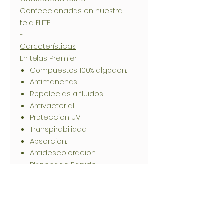
Confeccionadas en nuestra
tela ELITE
-
Características.
En telas Premier:
Compuestos 100% algodon.
Antimanchas
Repelecias a fluidos
Antivacterial
Proteccion UV
Transpirabilidad.
Absorcion.
Antidescoloracion
Planchado Rapido
Secado Rapido
Lavado a maquina.
-
Composición.