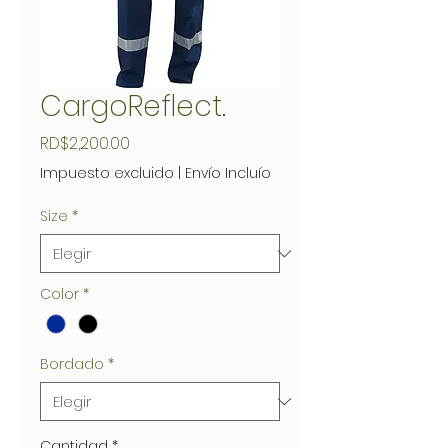
CargoReflect.
Precio
RD$2,200.00
Impuesto excluido
|
Envío Incluío
Size
*
Color
*
Bordado
*
Cantidad
*