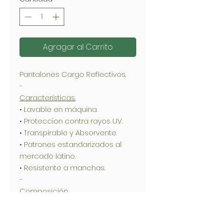
Agragar al Carrito
Pantalones Cargo Reflectivos.
-
Características.
• Lavable en máquina.
• Proteccion contra rayos UV.
• Transpirable y Absorvente.
• Patrones estandarizados al
mercado latino.
• Resistente a manchas.
-
Composición.
• 65% Poliester- 35% Algodon