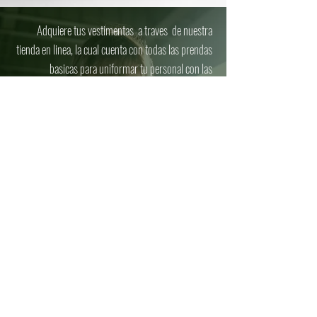
Adquiere tus vestimentas a traves de nuestra
tienda en linea, la cual cuenta con todas las prendas
basicas para uniformar tu personal con las
mismas
tecnologías y propiedades de nuestros
tejidos.
VISITARA TIENDA ONLINE
Confección y Distribución de Uniformes
Ejecutivos y Comerciales en República
Dominicana y el Caribe.
Ofinicinas Principales:
Santiago | Republica Dominicana.