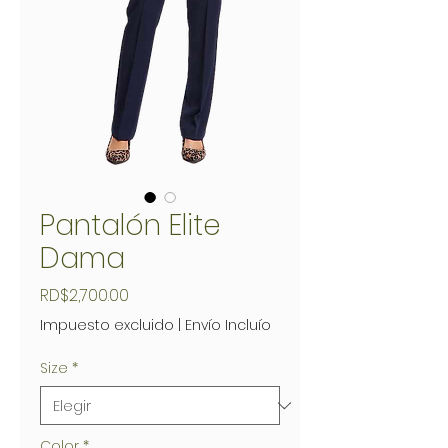
Pantalón Elite
Dama
Precio
RD$2,700.00
Impuesto excluido
|
Envío Incluío
Size
*
Color
*