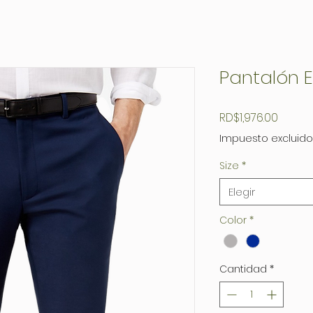
Pantalón E
Precio
RD$1,976.00
Impuesto excluido
Size
*
Elegir
Color
*
Cantidad
*