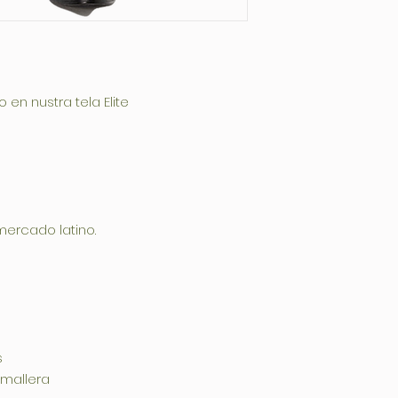
los registros inte
de reclamaciones.
procesaremos la s
documentoes la c
midió y acepto el
en nustra tela Elite
2)Los reclamos po
se consideran dent
3)Prendas afectad
desperfectos :
Desperfecto de te
color–Nudos –Mar
de Costura: Costu
mercado latino.
de costura defect
excesivos en las 
excesivamente flo
Sobrantes de Tela
Botones –Zippers 
4) Al momento de 
prendas no deben
s
parte del cliente 
emallera
su conduce al dep