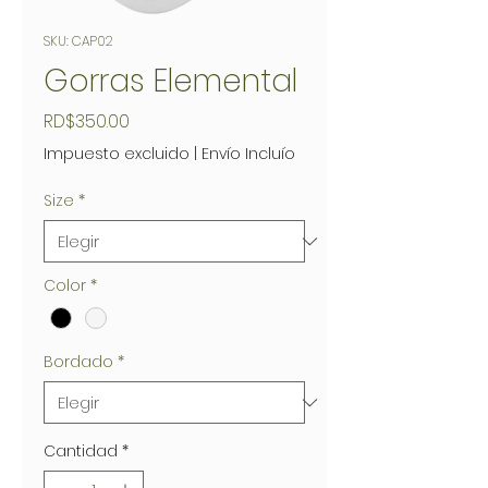
SKU: CAP02
Gorras Elemental
Precio
RD$350.00
Impuesto excluido
|
Envío Incluío
Size
*
Color
*
Bordado
*
Cantidad
*