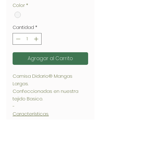
Color
*
Cantidad
*
Agragar al Carrito
Camisa Didario® Mangas
Largas.
Confeccionadas en nuestra
tejido Basico.
-
Características.
En telas Básica:
Repelecias a fluidos
Lavado a maquina.