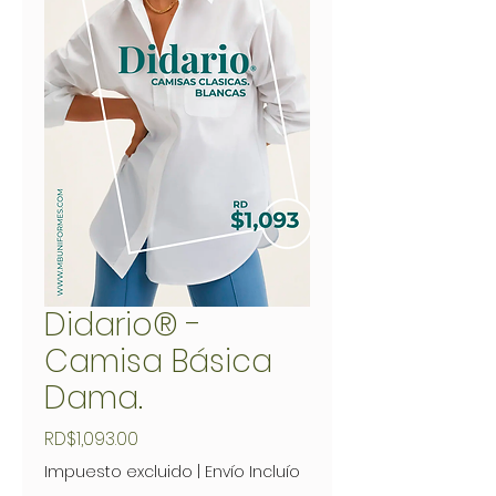
Didario® -
Camisa Básica
Dama.
Precio
RD$1,093.00
Impuesto excluido
|
Envío Incluío