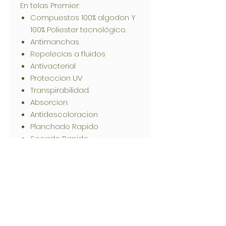
En telas Premier:
Compuestos 100% algodon Y
100% Poliester tecnológico.
Antimanchas
Repelecias a fluidos
Antivacterial
Proteccion UV
Transpirabilidad.
Absorcion.
Antidescoloracion
Planchado Rapido
Secado Rapido
Lavado a maquina.
-
Composición.
• 100% Algodon
Información del Producto.