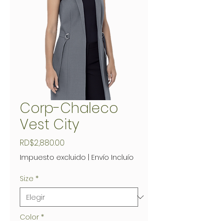
Corp-Chaleco
Vest City
Precio
RD$2,880.00
Impuesto excluido
|
Envío Incluío
Size
*
Color
*