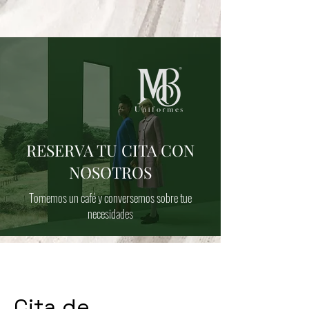
RESERVA TU CITA CON
NOSOTROS
Tomemos un caf
é y conversemos sobre tue
necesidades
Cita de