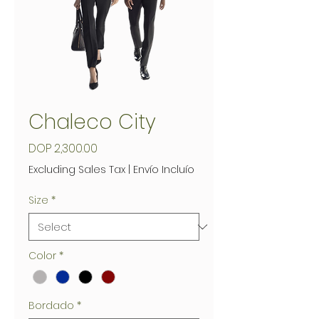
Chaleco City
Price
DOP 2,300.00
Excluding Sales Tax
|
Envío Incluío
Size
*
Color
*
Bordado
*