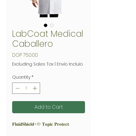
LabCoat Medical
Caballero
Price
DOP 750.00
Excluding Sales Tax
|
Envío Incluío
Quantity
*
Add to Cart
𝐅𝐥𝐮𝐢𝐝𝐒𝐡𝐢𝐞𝐥𝐝+® 𝐓𝐨𝐩𝐢𝐜 𝐏𝐫𝐨𝐭𝐞𝐜𝐭.