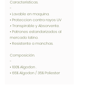
Caracteristicas.
-
• Lavable en maquina.
• Proteccion contra rayos UV
.• Transpirable y Absorvente.
• Patrones estandarizados al
mercado latino.
• Resistente a manchas.
Composición.
-
• 100% Algodon .
• 65% Algodon / 35% Poliester
FluidShield+® Topic Protect
Vistase eficazmente y causa