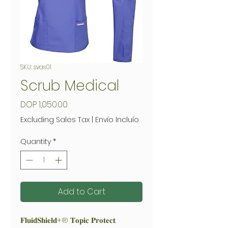
SKU: svas01
Scrub Medical
Price
DOP 1,050.00
Excluding Sales Tax
|
Envío Incluío
Quantity
*
Add to Cart
𝐅𝐥𝐮𝐢𝐝𝐒𝐡𝐢𝐞𝐥𝐝+® 𝐓𝐨𝐩𝐢𝐜 𝐏𝐫𝐨𝐭𝐞𝐜𝐭.