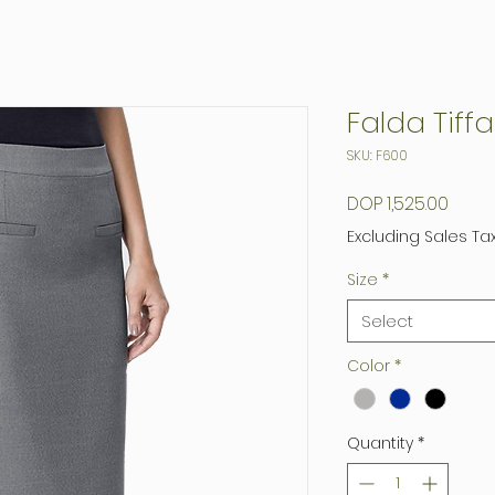
Falda Tiff
SKU: F600
Price
DOP 1,525.00
Excluding Sales Ta
Size
*
Select
Color
*
Quantity
*