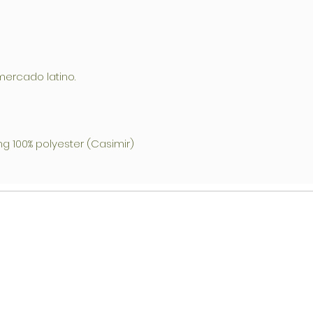
3-4 días labora
debe tener a mano
empleado para se
los registros inte
de reclamaciones.
procesaremos la s
mercado latino.
documentoes la c
midió y acepto el
2)Los reclamos po
se consideran dent
ing 100% polyester (Casimir)
3)Prendas afectad
desperfectos :
Desperfecto de te
color–Nudos –Mar
de Costura: Costu
de costura defect
excesivos en las 
excesivamente flo
Sobrantes de Tela
Botones –Zippers 
4) Al momento de 
prendas no deben