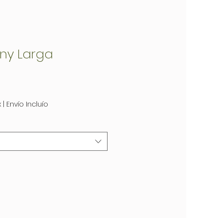
any Larga
x
|
Envío Incluío