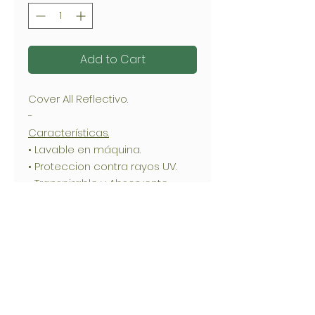
Add to Cart
Cover All Reflectivo.
-
Características.
• Lavable en máquina.
• Proteccion contra rayos UV.
• Transpirable y Absorvente.
• Patrones estandarizados al
mercado latino.
• Resistente a manchas.
-
Composición.
• 5% Poliester- 95% Algodon