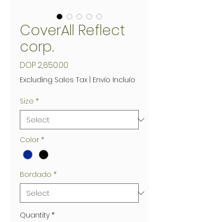
CoverAll Reflect
corp.
Price
DOP 2,650.00
Excluding Sales Tax
|
Envío Incluío
Size
*
Color
*
Bordado
*
Quantity
*