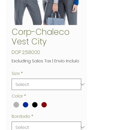
Corp-Chaleco
Vest City
Price
DOP 2,580.00
Excluding Sales Tax
|
Envío Incluío
Size
*
Color
*
Bordado
*