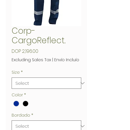
Corp-
CargoReflect.
Price
DOP 2,196.00
Excluding Sales Tax
|
Envío Incluío
Size
*
Color
*
Bordado
*