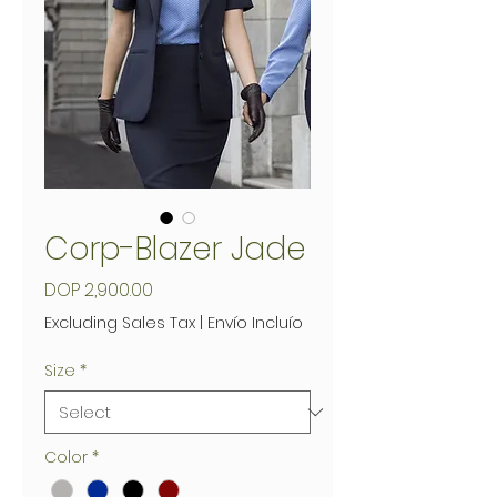
Corp-Blazer Jade
Price
DOP 2,900.00
Excluding Sales Tax
|
Envío Incluío
Size
*
Color
*