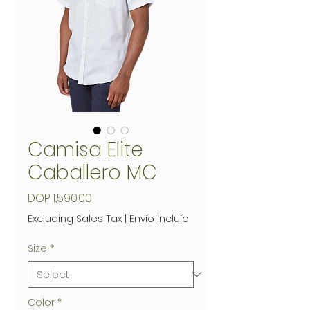
Camisa Elite
Caballero MC
Price
DOP 1,590.00
Excluding Sales Tax
|
Envío Incluío
Size
*
Color
*