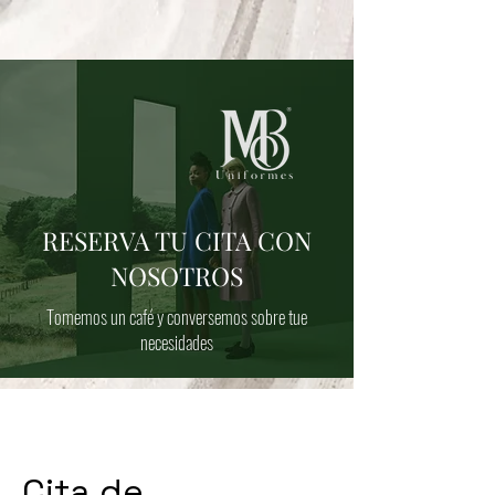
RESERVA TU CITA CON
NOSOTROS
Tomemos un caf
é y conversemos sobre tue
necesidades
Cita de